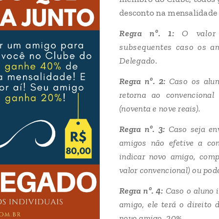
desconto na mensalidade 
Regra nº. 1:
O valor
subsequentes caso os a
Delegado.
Regra nº. 2:
Caso os alun
retorna ao convencional
(noventa e nove reais).
Regra nº. 3:
Caso seja en
amigos não efetive a con
indicar novo amigo, comp
valor convencional) ou pode
Regra nº. 4:
Caso o aluno 
amigo, ele terá o direito
novo amigo, 20%.