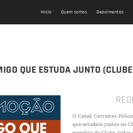
Início
Quem somos
Depoimentos
IGO QUE ESTUDA JUNTO (CLUBE
REG
O Canal Carreiras Polic
que estudam juntos no Cl
membro do Clube, todos 