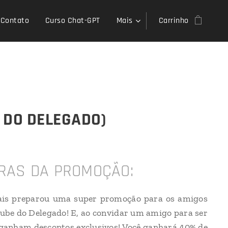
Contato
Curso Chat-GPT
Mais
Carrinho
 DO DELEGADO)
RAS DA PROMOÇÃO:
iais preparou uma super promoção para os amigos
ube do Delegado! E, ao convidar um amigo para ser
ganham descontos exclusivos! Você ganhará 40% de